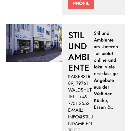
PROFIL
STIL
Stil und
Ambiente
UND
am Unteren
Tor bietet
AMBI
online und
ENTE
lokal viele
erstklassige
KAISERSTR.
Angebote
89, 79761
aus der
WALDSHUT
Welt der
TEL.: +49
Küche,
7751 3552
Essen &…
E-MAIL:
INFO@STILU
NDAMBIEN
TE.DE