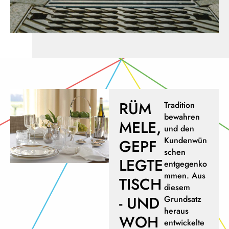
RÜM
Tradition
bewahren
MELE,
und den
Kundenwün
GEPF
schen
LEGTE
entgegenko
mmen. Aus
TISCH
diesem
- UND
Grundsatz
heraus
WOH
entwickelte