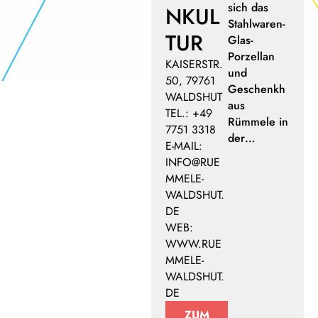
sich das
NKUL
Stahlwaren-
TUR
Glas-
Porzellan
KAISERSTR.
und
50, 79761
Geschenkh
WALDSHUT
aus
TEL.: +49
Rümmele in
7751 3318
der…
E-MAIL:
INFO@RUE
MMELE-
WALDSHUT.
DE
WEB:
WWW.RUE
MMELE-
WALDSHUT.
DE
ZUM