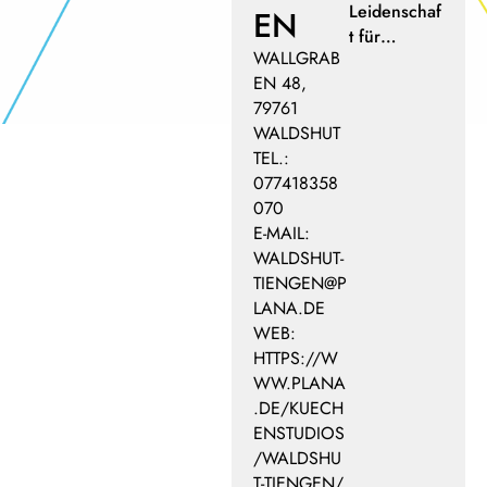
Leidenschaf
EN
t für…
WALLGRAB
EN 48,
79761
WALDSHUT
TEL.:
077418358
070
E-MAIL:
WALDSHUT-
TIENGEN@P
LANA.DE
WEB:
HTTPS://W
WW.PLANA
.DE/KUECH
ENSTUDIOS
/WALDSHU
T-TIENGEN/