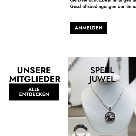
Geschäftsbedingungen der Sen
ANMELDEN
Alternative:
UNSERE
SPERL
MITGLIEDER
JUWEL
ALLE
ENTDECKEN