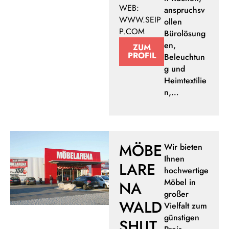
WEB:
anspruchsv
WWW.SEIP
ollen
P.COM
Bürolösung
en,
ZUM
PROFIL
Beleuchtun
g und
Heimtextilie
n,…
MÖBE
Wir bieten
Ihnen
LARE
hochwertige
Möbel in
NA
großer
WALD
Vielfalt zum
günstigen
SHUT