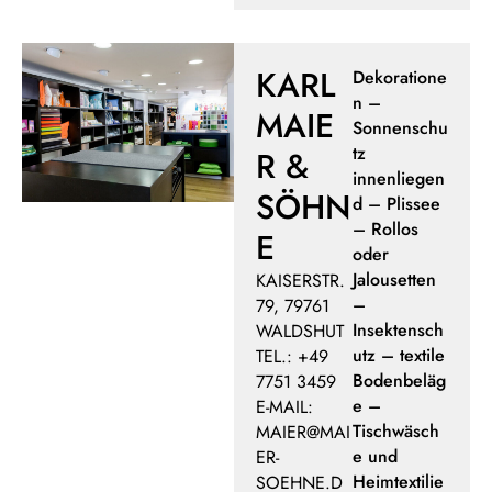
KARL
Dekoratione
n –
MAIE
Sonnenschu
tz
R &
innenliegen
SÖHN
d – Plissee
– Rollos
E
oder
Jalousetten
KAISERSTR.
–
79, 79761
Insektensch
WALDSHUT
utz – textile
TEL.: +49
Bodenbeläg
7751 3459
e –
E-MAIL:
Tischwäsch
MAIER@MAI
e und
ER-
Heimtextilie
SOEHNE.D