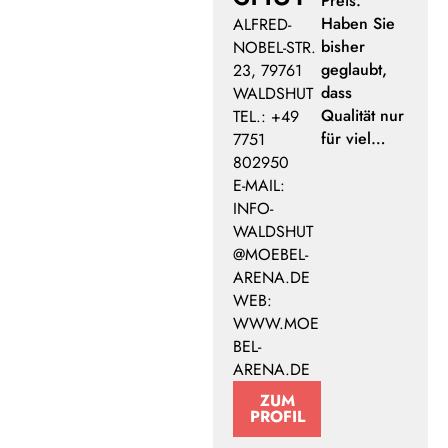
Preis.
Haben Sie
ALFRED-
bisher
NOBEL-STR.
geglaubt,
23, 79761
dass
WALDSHUT
Qualität nur
TEL.: +49
für viel…
7751
802950
E-MAIL:
INFO-
WALDSHUT
@MOEBEL-
ARENA.DE
WEB:
WWW.MOE
BEL-
ARENA.DE
ZUM
PROFIL