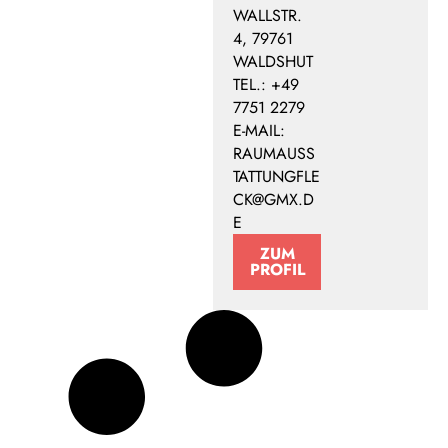
WALLSTR.
4, 79761
WALDSHUT
TEL.: +49
7751 2279
E-MAIL:
RAUMAUSS
TATTUNGFLE
CK@GMX.D
E
ZUM
PROFIL