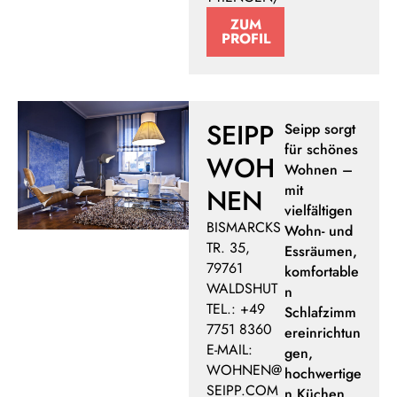
ZUM
PROFIL
SEIPP
Seipp sorgt
für schönes
WOH
Wohnen –
mit
NEN
vielfältigen
BISMARCKS
Wohn- und
TR. 35,
Essräumen,
79761
komfortable
WALDSHUT
n
TEL.: +49
Schlafzimm
7751 8360
ereinrichtun
E-MAIL:
gen,
WOHNEN@
hochwertige
SEIPP.COM
n Küchen,